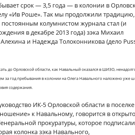
бывает срок — 3,5 года — в колонии в Орловс
елу «Ив Роше». Так мы продолжили традицию,
да постоянным колумнистом журнала стал (и
ождения в декабре 2013 года) зэка Михаил
 Алехина и Надежда Толоконникова (дело Pus
ать до Орловской области, как Навальный оказался в ШИЗО, ненадолг
ем за год пребывания в колонии на Олега Навального наложено уже ш
овия содержания.
уководство ИК-5 Орловской области в поселке
ношение» к Навальному, говорится в открыт
Генеральной прокуратуры, которое подписали
торая колонка зэка Навального,