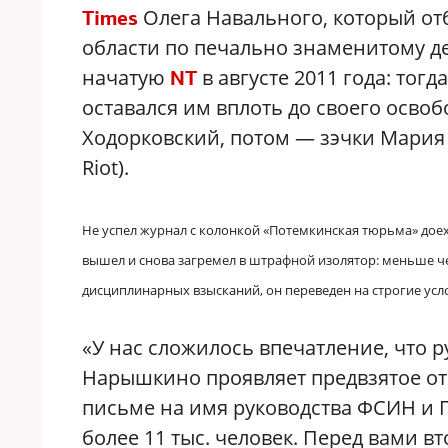
Олега Навального, который от
Times
области по печально знаменитому д
начатую
в августе 2011 года: тог
NT
оставался им вплоть до своего освоб
Ходорковский, потом — зэчки Мария
Riot).
Не успел журнал с колонкой «Потемкинская тюрьма» доех
вышел и снова загремел в штрафной изолятор: меньше ч
дисциплинарных взысканий, он переведен на строгие усл
«У нас сложилось впечатление, что р
Нарышкино проявляет предвзятое от
письме на имя руководства ФСИН и 
более 11 тыс. человек. Перед вами в