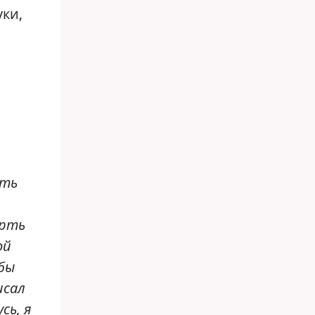
ки,
сть
ерть
ой
бы
исал
сь, я