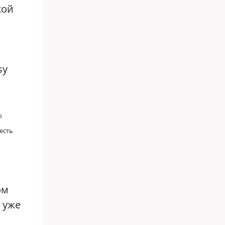
кой
sy
о
есть
ом
 уже