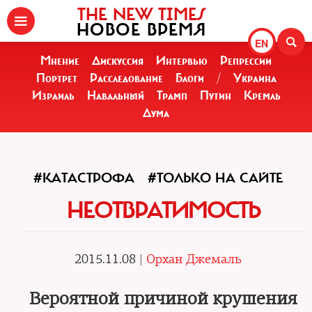
THE NEW TIMES
НОВОЕ ВРЕМЯ
EN
Мнение
Дискуссия
Интервью
Репрессии
Портрет
Расследование
Блоги
/
Украина
Израиль
Навальный
Трамп
Путин
Кремль
Дума
#КАТАСТРОФА
#ТОЛЬКО НА САЙТЕ
НЕОТВРАТИМОСТЬ
2015.11.08 |
Орхан Джемаль
Вероятной причиной крушения