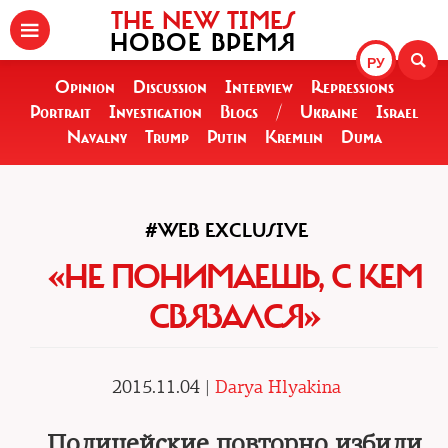
THE NEW TIMES
НОВОЕ ВРЕМЯ
РУ
Opinion
Discussion
Interview
Repressions
Portrait
Investigation
Blogs
/
Ukraine
Israel
Navalny
Trump
Putin
Kremlin
Duma
#WEB EXCLUSIVE
«НЕ ПОНИМАЕШЬ, С КЕМ
СВЯЗАЛСЯ»
2015.11.04 |
Darya Hlyakina
Полицейские повторно избили