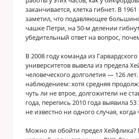
работы у этих часов, как у бикфордов
заканчивается, клетка гибнет. В 196
заметил, что подавляющее большинст
чашке Петри, на 50-м делении гибну
убедительный ответ на вопрос, поче
В 2008 году команда из Гарвардског
университетов вывела из предела Х
человеческого долголетия — 126 лет
наблюдением: хотя средняя продолж
чуть ли не втрое, долгожители не ст
года, перепись 2010 года выявила 53
не известно ни одного случая, когда 
Можно ли обойти предел Хейфлика?