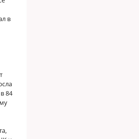
се
ал в
т
осла
в 84
ему
а,