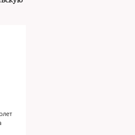
евскую
молет
а