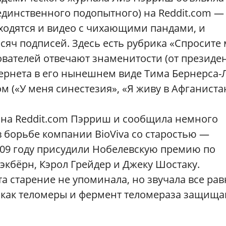
 единственного подопытного) на Reddit.com —
сходятся и видео с чихающими пандами, и
сяч подписей. Здесь есть рубрика «Спросите
зователей отвечают знаменитости (от президе
ернета в его нынешнем виде Тима Бернерса-
 («У меня синестезия», «Я живу в Афганистан
 на Reddit.com Пэрриш и сообщила немного
 борьбе компании BioViva со старостью —
009 году присудили Нобелевскую премию по
кбёрн, Кэрол Грейдер и Джеку Шостаку.
 старение не упоминала, но звучала все рав
 как теломеры и фермент теломераза защищ