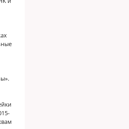
НК и
ках
ьные
зы».
ейки
015-
квам