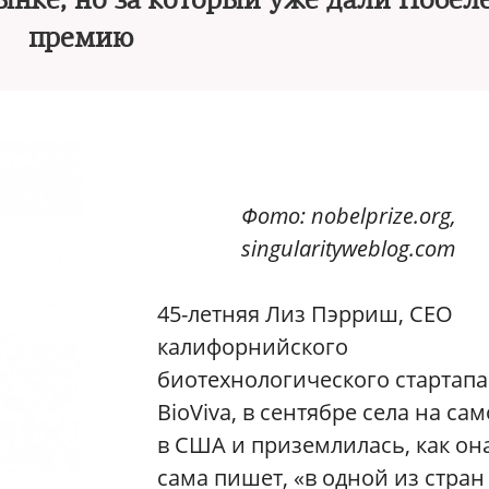
рынке, но за который уже дали Нобел
премию
Фото: nobelprize.org,
singularityweblog.com
45-летняя Лиз Пэрриш, CEO
калифорнийского
биотехнологического стартапа
BioViva, в сентябре села на са
в США и приземлилась, как он
сама пишет, «в одной из стран