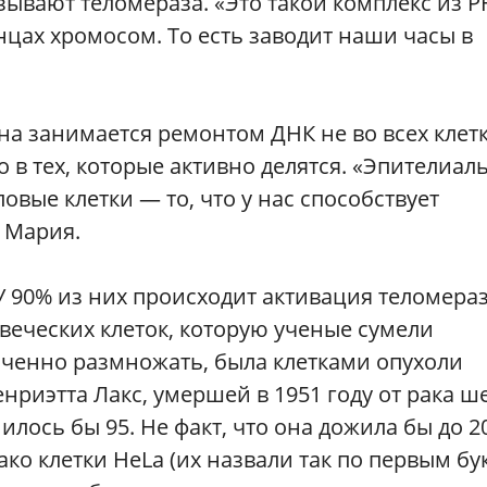
зывают теломераза. «Это такой комплекс из Р
нцах хромосом. То есть заводит наши часы в
она занимается ремонтом ДНК не во всех клет
 в тех, которые активно делятся. «Эпителиал
овые клетки — то, что у нас способствует
 Мария.
«У 90% из них происходит активация теломера
веческих клеток, которую ученые сумели
иченно размножать, была клетками опухоли
риэтта Лакс, умершей в 1951 году от рака ш
нилось бы 95. Не факт, что она дожила бы до 2
ко клетки HeLa (их назвали так по первым бу