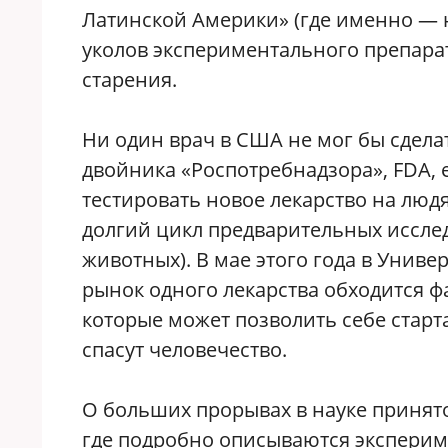
Латинской Америки» (где именно — н
уколов экспериментального препара
старения.
Ни один врач в США не мог бы сдела
двойника «Роспотребнадзора», FDA, е
тестировать новое лекарство на люд
долгий цикл предварительных исследов
животных). В мае этого года в Униве
рынок одного лекарства обходится фа
которые может позволить себе старта
спасут человечество.
О больших прорывах в науке принято
где подробно описываются экспериме