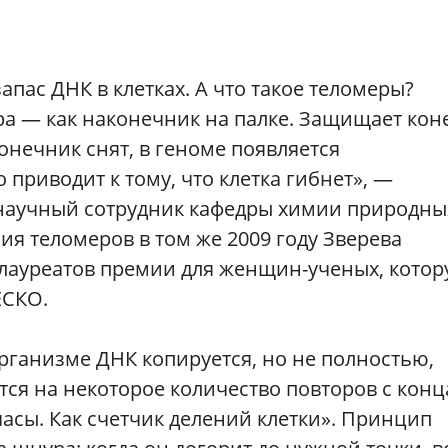
пас ДНК в клетках. А что такое теломеры?
ура — как наконечник на палке. Защищает кон
онечник снят, в геноме появляется
 приводит к тому, что клетка гибнет», —
 научный сотрудник кафедры химии природны
ия теломеров в том же 2009 году Зверева
х лауреатов премии для женщин-ученых, кото
ЕСКО.
организме ДНК копируется, но не полностью,
тся на некоторое количество повторов с конц
часы. Как счетчик делений клетки». Принцип