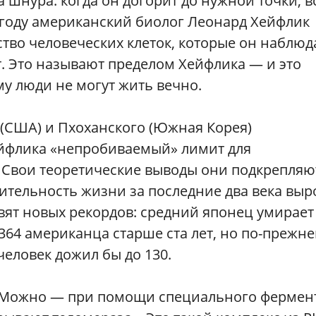
а шнура: когда он догорит до нужной точки, в
1 году американский биолог Леонард Хейфлик
во человеческих клеток, которые он наблюд
т. Это называют пределом Хейфлика — и это
му люди не могут жить вечно.
о (США) и Пхоханского (Южная Корея)
ейфлика «непробиваемый» лимит для
. Свои теоретические выводы они подкрепляю
ительность жизни за последние два века выр
авят новых рекордов: средний японец умирает 
 364 американца старше ста лет, но по-прежн
человек дожил бы до 130.
 Можно — при помощи специального фермент