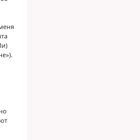
 меня
нта
Ли)
е»).
но
ают