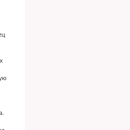
ец
х
рую
а.