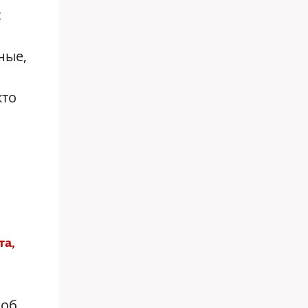
с
ные,
кто
та,
 об