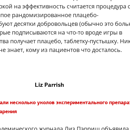
ркой на эффективность считается процедура 
епое рандомизированное плацебо-
буют десятки добровольцев (обычно это боль
рые подписываются на что-то вроде игры в
ства получает плацебо, таблетку-пустышку. Ни
е знает, кому из пациентов что досталось.
Liz Parrish
али несколько уколов экспериментального препара
тарения
 академического журнала Лиз Пэрриш объявила