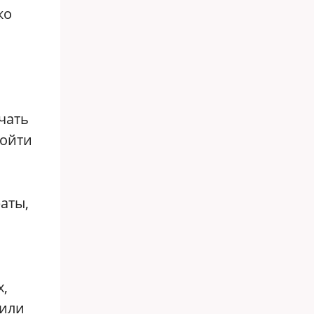
ко
чать
ройти
аты,
х,
 или