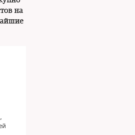
окупно
тов на
жайшие
,
ей