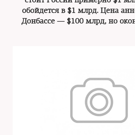
стоит России примерно $1 млн
обойдется в $1 млрд. Цена ан
Донбассе — $100 млрд, но око