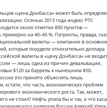
ельцев «цена Донбасса» может быть определе
тализации. Осенью 2013 года индекс РТС
аходится около отметки 850 пунктов —
 примерно на 40–45 %. Патриоты, правда, ска
 национальной валюты — компании в основно
лей, которые похудели относительно доллара
ссийской валюты в «цену Донбасса» не входит
ссии — лишь одна из причин девальвации,
овых $120 за баррель к нынешним $50.
оссии это принято объяснять лишь
, кстати, что часть экономических проблем
рового экономического роста. Так, может,
о не стоил? Нефть упала бы и так, а что каса
ономического развития России Алексей Улюк