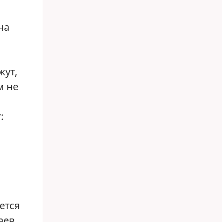
на
жут,
м не
:
ется
аев