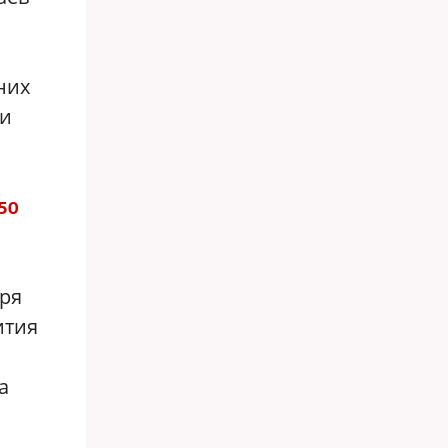
них
ри
850
тря
ития
а