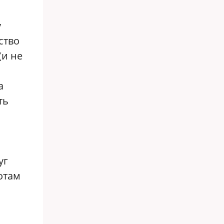
у
ство
(и не
а
ть
уг
отам