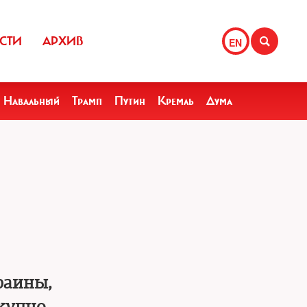
СТИ
АРХИВ
EN
Навальный
Трамп
Путин
Кремль
Дума
раины,