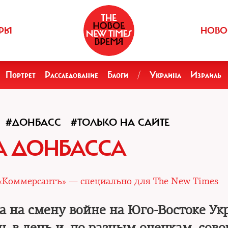
РЫ
НОВО
Портрет
Расследование
Блоги
/
Украина
Израиль
#ДОНБАСС
#ТОЛЬКО НА САЙТЕ
А ДОНБАССА
«Коммерсантъ» — специально для The New Times
а на смену войне на Юго-Востоке Ук