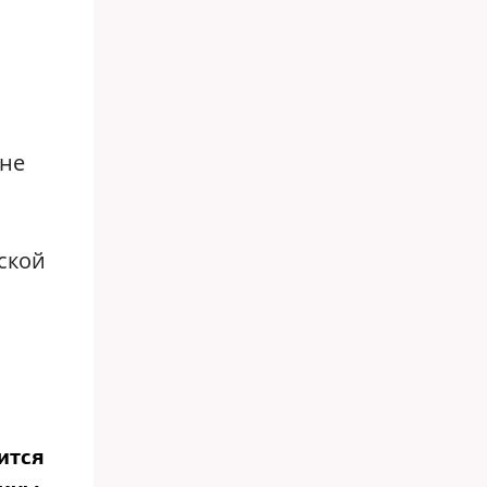
 не
ской
ится