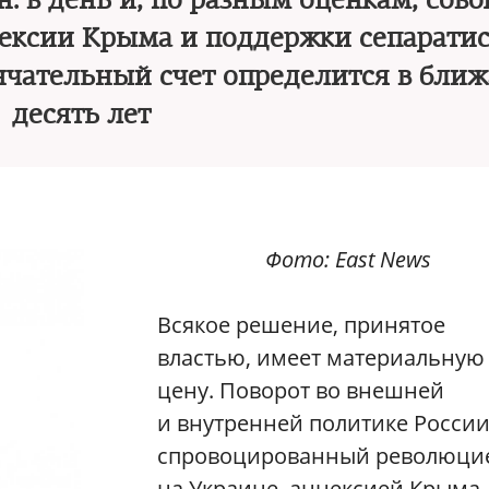
. в день и, по разным оценкам, сов
нексии Крыма и поддержки сепаратис
нчательный счет определится в бли
десять лет
Фото: East News
Всякое решение, принятое
властью, имеет материальную
цену. Поворот во внешней
и внутренней политике России
спровоцированный революци
на Украине, аннексией Крыма