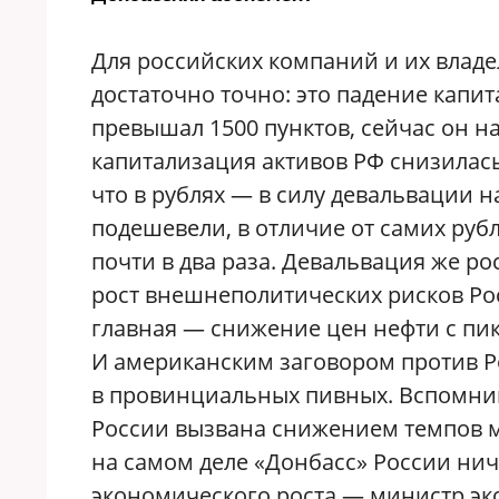
Для российских компаний и их влад
достаточно точно: это падение капи
превышал 1500 пунктов, сейчас он н
капитализация активов РФ снизилась
что в рублях — в силу девальвации
подешевели, в отличие от самих руб
почти в два раза. Девальвация же ро
рост внешнеполитических рисков Ро
главная — снижение цен нефти с пик
И американским заговором против Р
в провинциальных пивных. Вспомним
России вызвана снижением темпов ми
на самом деле «Донбасс» России ничег
экономического роста — министр эк