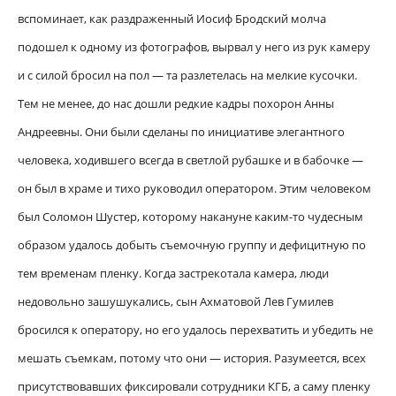
вспоминает, как раздраженный Иосиф Бродский молча
подошел к одному из фотографов, вырвал у него из рук камеру
и с силой бросил на пол — та разлетелась на мелкие кусочки.
Тем не менее, до нас дошли редкие кадры похорон Анны
Андреевны. Они были сделаны по инициативе элегантного
человека, ходившего всегда в светлой рубашке и в бабочке —
он был в храме и тихо руководил оператором. Этим человеком
был Соломон Шустер, которому накануне каким-то чудесным
образом удалось добыть съемочную группу и дефицитную по
тем временам пленку. Когда застрекотала камера, люди
недовольно зашушукались, сын Ахматовой Лев Гумилев
бросился к оператору, но его удалось перехватить и убедить не
мешать съемкам, потому что они — история. Разумеется, всех
присутствовавших фиксировали сотрудники КГБ, а саму пленку