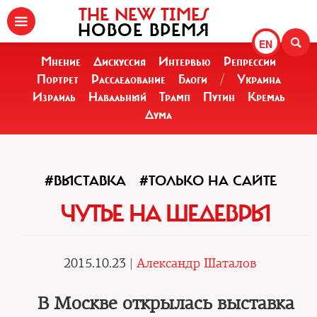
THE NEW TIMES
НОВОЕ ВРЕМЯ
EN
Мнение
Дискуссия
Интервью
Репрессии
Портрет
Расследование
Блоги
/
Украина
Израиль
Навальный
Трамп
Путин
Кремль
Дума
#ВЫСТАВКА
#ТОЛЬКО НА САЙТЕ
ЧУТЬЕ НА ШЕДЕВРЫ
2015.10.23 |
Александр Шаталов
В Москве открылась выставка