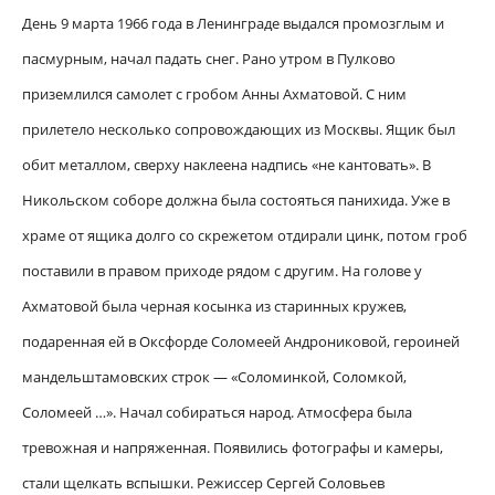
День 9 марта 1966 года в Ленинграде выдался промозглым и
пасмурным, начал падать снег. Рано утром в Пулково
приземлился самолет с гробом Анны Ахматовой. С ним
прилетело несколько сопровождающих из Москвы. Ящик был
обит металлом, сверху наклеена надпись «не кантовать». В
Никольском соборе должна была состояться панихида. Уже в
храме от ящика долго со скрежетом отдирали цинк, потом гроб
поставили в правом приходе рядом с другим. На голове у
Ахматовой была черная косынка из старинных кружев,
подаренная ей в Оксфорде Соломеей Андрониковой, героиней
мандельштамовских строк — «Соломинкой, Соломкой,
Соломеей …». Начал собираться народ. Атмосфера была
тревожная и напряженная. Появились фотографы и камеры,
стали щелкать вспышки. Режиссер Сергей Соловьев