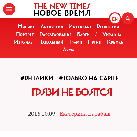
THE NEW TIMES
НОВОЕ ВРЕМЯ
EN
Мнение
Дискуссия
Интервью
Репрессии
Портрет
Расследование
Блоги
/
Украина
Израиль
Навальный
Трамп
Путин
Кремль
Дума
#РЕПЛИКИ
#ТОЛЬКО НА САЙТЕ
ГРЯЗИ НЕ БОЯТСЯ
2015.10.09 |
Екатерина Барабаш