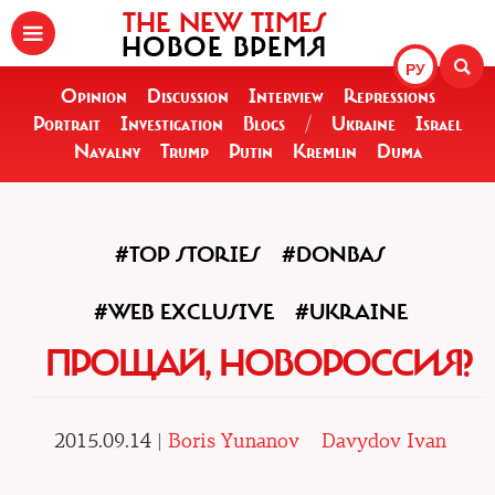
THE NEW TIMES
НОВОЕ ВРЕМЯ
РУ
Opinion
Discussion
Interview
Repressions
Portrait
Investigation
Blogs
/
Ukraine
Israel
Navalny
Trump
Putin
Kremlin
Duma
#TOP STORIES
#DONBAS
#WEB EXCLUSIVE
#UKRAINE
ПРОЩАЙ, НОВОРОССИЯ?
2015.09.14 |
Boris Yunanov
Davydov Ivan