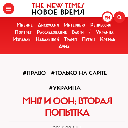
THE NEW TIMES
НОВОЕ ВРЕМЯ
EN
Мнение
Дискуссия
Интервью
Репрессии
Портрет
Расследование
Блоги
/
Украина
Израиль
Навальный
Трамп
Путин
Кремль
Дума
#ПРАВО
#ТОЛЬКО НА САЙТЕ
#УКРАИНА
MH17 И ООН: ВТОРАЯ
ПОПЫТКА