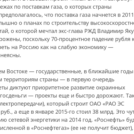
ежах по поставкам газа, о которых страны
предполагалось, что поставка газа начнется в 2011
слышно о планах по строительству высокоскоростн
тай, о которой мечтал экс-глава РЖД Владимир Яку
рожены, поскольку 70-процентное падение рубля 
треть на Россию как на слабую экономику —
 неясны.
ем Востоке — государственные, в ближайшие годы
им территориям страны — в первую очередь
еты диктуют приоритетное развитие окраинных
 госденьги — проекты еще и быстро дорожают. Так
электропередачи), который строит ОАО «РАО ЭС
руб., а еще в январе 2015-го стоил 38 млрд. Это чу
ю сетевой энергетики на 2014 год. «Роснефть» бу
исленной в «Роснефтегаз» (ее не получит бюджет),