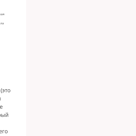
кая
ала
(это
ы
не
рый
его