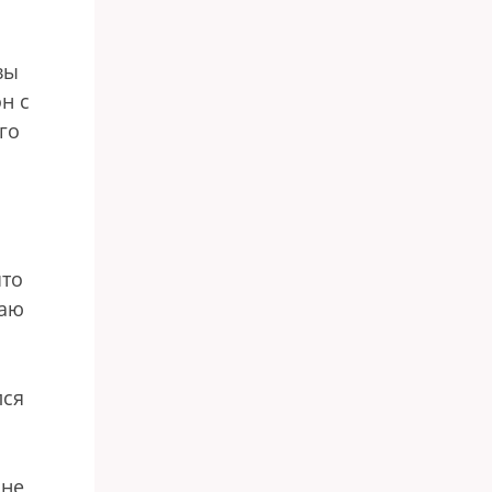
вы
н с
го
что
таю
лся
 не