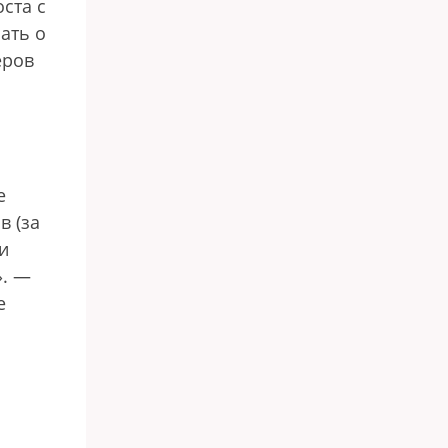
ста с
ать о
еров
е
в (за
и
». —
е