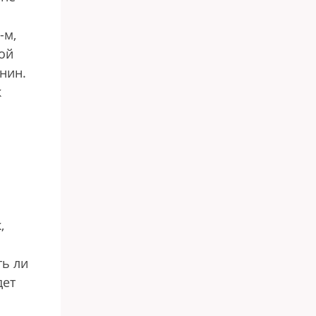
-м,
ой
нин.
к
,
ть ли
дет