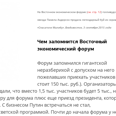
На Восточном экономическом форуме (
см. стр. 12
) голливудс
звезда Памела Андерсон продала легендарный буй из сери
«Спасатели Малибу»,
Владивосток, 3 сентября 2015 года
Чем запомнится Восточный
экономический форум
Форум запомнился гигантской
неразберихой с допуском на него
пожелавших приехать участников 
стоит 150 тыс. руб.). Организатор
али, что вместо 1,5 тыс. участников будет 5 тыс., 
уру для форума плюс еще приезд президента, кото
 С бизнесом Путин встречаться не стал,
етской программой. Почти до начала форума у н