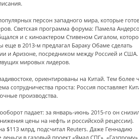
писания.
 популярных персон западного мира, которые гото
ров. Светская программа форума: Памела Андерсо
бщался и с киноактером Стивеном Сигалом, которо
бы еще в 2013-м предлагал Бараку Обаме сделать
и и Аризоне, посредником между Россией и США.
живущих мировых лидеров.
адивостоке, ориентированы на Китай. Тем более 
хема сотрудничества проста: Россия поставляет Ки
рочные производства.
ооборот падает: за январь-июнь 2015-го он снизи
 снижения цены на нефть и российской рецессии).
а $113 млрд, подсчитал Reuters. Даже Геннадию
 деньги в газовый проект «Ямал СПГ». «Газпрому»