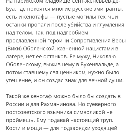
На парижском кладбище Сент-Женевьев-де-
Буа, где покоятся многие русские эмигранты,
есть и кенотафы — пустые могилы тех, чьи
останки пропали после убийства и глумления
над телом. Так, под надгробием
прославленной героини Сопротивления Веры
(Вики) Оболенской, казненной нацистами в
лагере, нет ее останков. Ее мужу, Николаю
Оболенскому, выжившему в Бухенвальде, а
потом ставшему священником, нужно было
утешение, и он создал знак для вечной души.
Такой же кенотаф можно было бы создать в
России и для Рахманинова. Но суеверного
постсоветского язычника символикой не
проймешь. Ему подавай настоящий труп.
Кости и мощи — для подзарядки уходящей