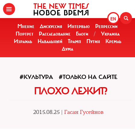
THE NEW TIMES
НОВОЕ ВРЕМЯ
EN
Мнение
Дискуссия
Интервью
Репрессии
Портрет
Расследование
Блоги
/
Украина
Израиль
Навальный
Трамп
Путин
Кремль
Дума
#КУЛЬТУРА
#ТОЛЬКО НА САЙТЕ
ПЛОХО ЛЕЖИТ?
2015.08.25 |
Гасан Гусейнов