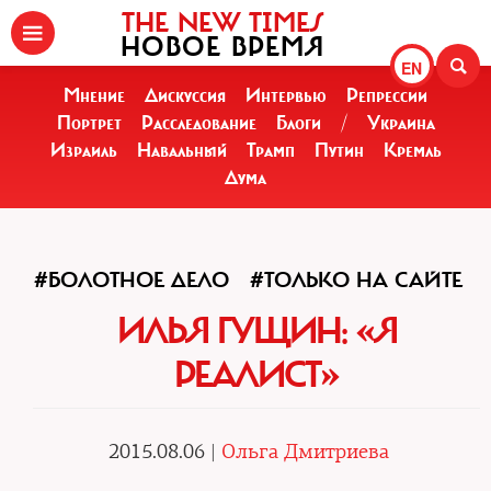
THE NEW TIMES
НОВОЕ ВРЕМЯ
EN
Мнение
Дискуссия
Интервью
Репрессии
Портрет
Расследование
Блоги
/
Украина
Израиль
Навальный
Трамп
Путин
Кремль
Дума
#БОЛОТНОЕ ДЕЛО
#ТОЛЬКО НА САЙТЕ
ИЛЬЯ ГУЩИН: «Я
РЕАЛИСТ»
2015.08.06 |
Ольга Дмитриева