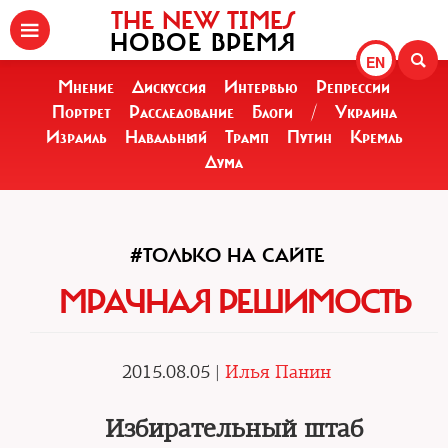
THE NEW TIMES
НОВОЕ ВРЕМЯ
EN
Мнение
Дискуссия
Интервью
Репрессии
Портрет
Расследование
Блоги
/
Украина
Израиль
Навальный
Трамп
Путин
Кремль
Дума
#ТОЛЬКО НА САЙТЕ
МРАЧНАЯ РЕШИМОСТЬ
2015.08.05 |
Илья Панин
Избирательный штаб