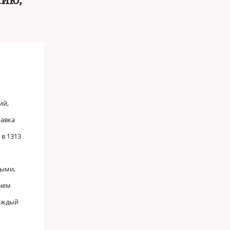
сию,
ий,
равка
 в 1313
у
ными,
 нем
каждый