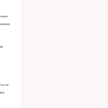
нные,
ознанно
ая
т
аты на
вке