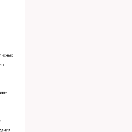
дписных
ин
дяя»
я
е
едания