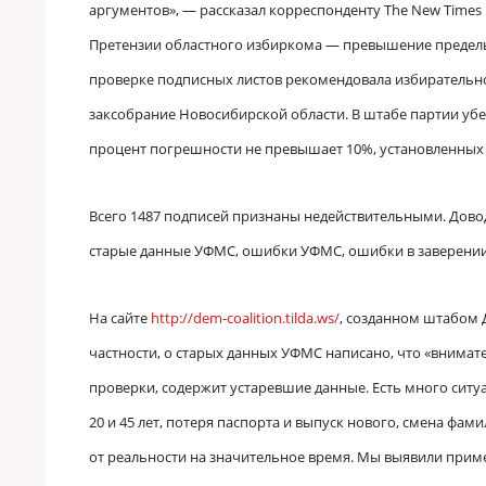
аргументов», — рассказал корреспонденту The New Times
Претензии областного избиркома — превышение предельн
проверке подписных листов рекомендовала избирательно
заксобрание Новосибирской области. В штабе партии убе
процент погрешности не превышает 10%, установленных
Всего 1487 подписей признаны недействительными. Дово
старые данные УФМС, ошибки УФМС, ошибки в заверении 
На сайте
http://dem-coalition.tilda.ws/
, созданном штабом
частности, о старых данных УФМС написано, что «внимате
проверки, содержит устаревшие данные. Есть много ситу
20 и 45 лет, потеря паспорта и выпуск нового, смена фами
от реальности на значительное время. Мы выявили пример