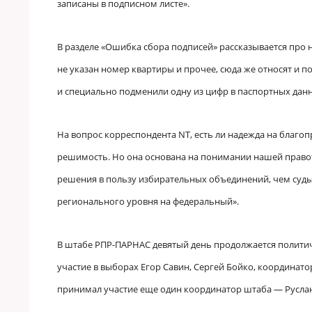
записаны в подписном листе».
В разделе «Ошибка сбора подписей» рассказывается про
не указан номер квартиры и прочее, сюда же относят и 
и специально подменили одну из цифр в паспортных дан
На вопрос корреспондента NT, есть ли надежда на благопр
решимость. Но она основана на понимании нашей правоты
решения в пользу избирательных объединений, чем суды,
регионального уровня на федеральный».
В штабе РПР-ПАРНАС девятый день продолжается политиче
участие в выборах Егор Савин, Сергей Бойко, координат
принимал участие еще один координатор штаба — Руслан