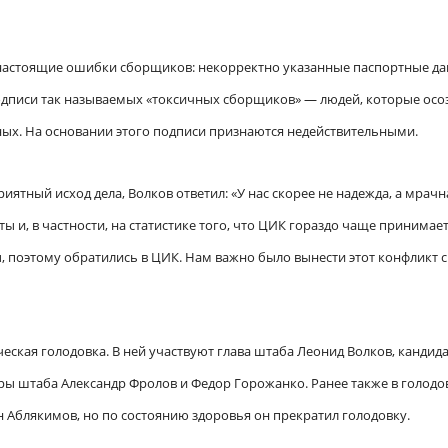
 настоящие ошибки сборщиков: некорректно указанные паспортные да
подписи так называемых «токсичных сборщиков» — людей, которые ос
ных. На основании этого подписи признаются недействительными.
иятный исход дела, Волков ответил: «У нас скорее не надежда, а мрачн
 и, в частности, на статистике того, что ЦИК гораздо чаще принимае
 поэтому обратились в ЦИК. Нам важно было вынести этот конфликт с
ская голодовка. В ней участвуют глава штаба Леонид Волков, кандид
оры штаба Александр Фролов и Федор Горожанко. Ранее также в голодо
 Аблякимов, но по состоянию здоровья он прекратил голодовку.