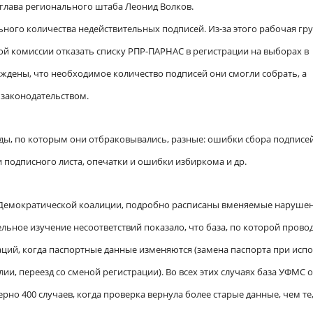
 глава регионального штаба Леонид Волков.
ого количества недействительных подписей. Из-за этого рабочая гр
й комиссии отказать списку РПР-ПАРНАС в регистрации на выборах в
ждены, что необходимое количество подписей они смогли собрать, а
 законодательством.
ды, по которым они отбраковывались, разные: ошибки сбора подписей
подписного листа, опечатки и ошибки избиркома и др.
 Демократической коалиции, подробно расписаны вменяемые нарушен
льное изучение несоответствий показало, что база, по которой прово
аций, когда паспортные данные изменяются (замена паспорта при исп
лии, переезд со сменой регистрации). Во всех этих случаях база УФМС о
но 400 случаев, когда проверка вернула более старые данные, чем те,