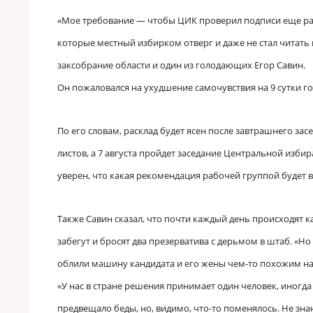
«Мое требование — чтобы ЦИК проверил подписи еще раз
которые местный избирком отверг и даже не стал читать
заксобрание области и один из голодающих Егор Савин.
Он пожаловался на ухудшение самочувствия на 9 сутки го
По его словам, расклад будет ясен после завтрашнего зас
листов, а 7 августа пройдет заседание Центральной изб
уверен, что какая рекомендация рабочей группой будет 
Также Савин сказал, что почти каждый день происходят к
забегут и бросят два презерватива с дерьмом в штаб. «Н
облили машину кандидата и его жены чем-то похожим на
«У нас в стране решения принимает один человек, иногда
предвещало беды, но, видимо, что-то поменялось. Не знаю