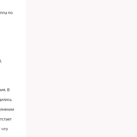
уппа по
,
ия. В
дились
олнении
тстает
 что