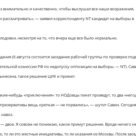
 внимательно и качественно, чтобы выслушал все наши возражения,
 и рассматривать», — заявил корреспонденту NT кандидат на выборы в
лодовки, несмотря на то, что вчера еще все было нормально.
едания (6 августа состоится заседание рабочей группы по проверке по
ирательной комиссии РФ по недопуску оппозиции на выборы. — NT). Сав
вынесена, такое решение ЦИК и примет.
акие-нибудь «приключения»: то НОДовцы пикет проведут, то два «него
о презервативы вещь крепкая — не порвались», — шутит Савин. Сегодн
 навоз.
 — двое. Я совсем не понимаю, какое примут решение. Вроде ничего н
, то ли это местные инициативы, то ли указания из Москвы. После зас