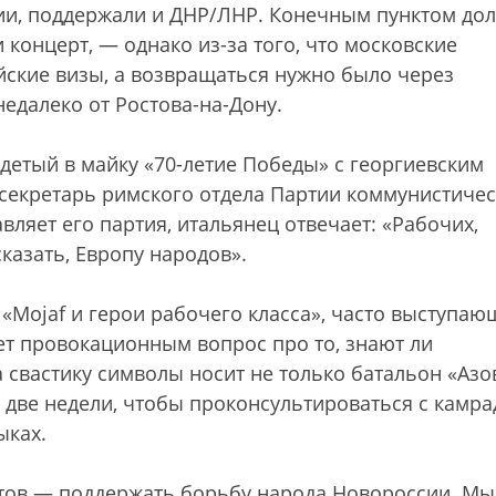
ии, поддержали и ДНР/ЛНР. Конечным пунктом до
 концерт, — однако из-за того, что московские
ские визы, а возвращаться нужно было через
недалеко от Ростова-на-Дону.
детый в майку «70-летие Победы» с георгиевским
 секретарь римского отдела Партии коммунистиче
вляет его партия, итальянец отвечает: «Рабочих,
сказать, Европу народов».
 «Mojaf и герои рабочего класса», часто выступаю
т провокационным вопрос про то, знают ли
 свастику символы носит не только батальон «Азо
ы две недели, чтобы проконсультироваться с камра
ыках.
стов — поддержать борьбу народа Новороссии. Мы