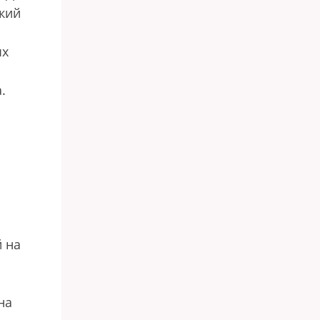
кий
ых
.
 на
на