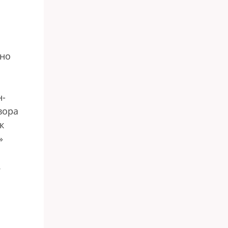
жно
.
н-
вора
к
»
.