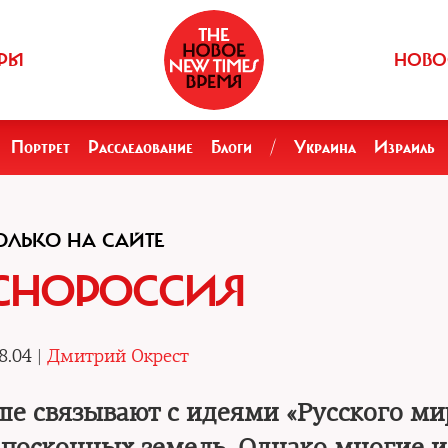
РЫ
НОВО
Портрет
Расследование
Блоги
/
Украина
Израиль
ОЛЬКО НА САЙТЕ
СНОРОССИЯ
8.04 |
Дмитрий Окрест
е связывают с идеями «Русского ми