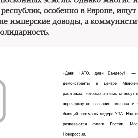
посконных земель. Однако многие и
республик, особенно в Европе, ищут 
не имперские доводы, а коммунист
солидарность.
«Дави НАТО, дави Бандеру!» — 
демонстранты в центре Мюнхе
растяжках, которые активисты несут в
перечеркнутое название альянса и 
бьющий наотмашь лидера УПА. Над к
развеваются флаги России, Мо
Новороссии.