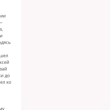
нии
—
в,
и
одясь
ошел
ксей
вай
ки до
ел ко
му