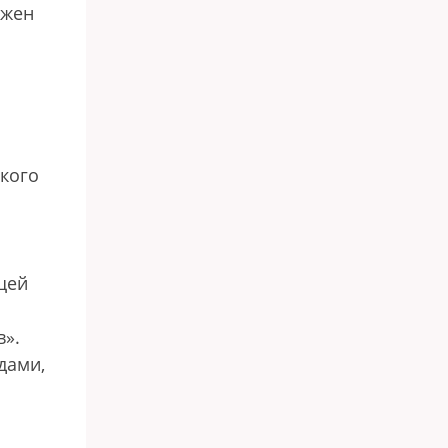
лжен
ского
щей
в».
дами,