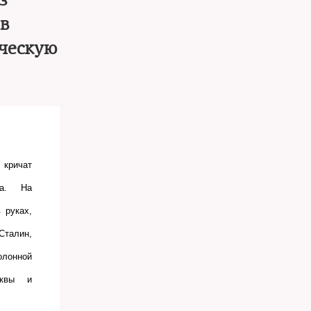
з
в
ическую
кричат
на. На
 руках,
Сталин,
олонной
сквы и