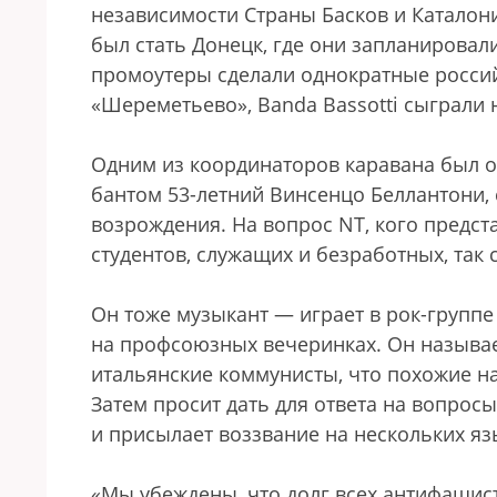
независимости Страны Басков и Каталон
был стать Донецк, где они запланировали
промоутеры сделали однократные россий
«Шереметьево», Banda Bassotti сыграли 
Одним из координаторов каравана был о
бантом 53-летний Винсенцо Беллантони,
возрождения. На вопрос NT, кого предста
студентов, служащих и безработных, так 
Он тоже музыкант — играет в рок-группе
на профсоюзных вечеринках. Он называе
итальянские коммунисты, что похожие на
Затем просит дать для ответа на вопрос
и присылает воззвание на нескольких яз
«Мы убеждены, что долг всех антифаши