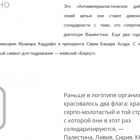
Это «Антиимпериалистическое дей
своей целью они ставят демонс
солидарности с теми, кто сопроти
диктатуре Вашингтона. Еще два год
жамахирии Муамара Каддафи и президента Сирии Башара Асада. С 
вый символ для подражания — киевский «Беркут».
Раньше в логотипе органи
красовалось два флага: кр
серпо-молотастый и той ст
с которой они в этот раз
солидаризируются, —
Палестина, Ливия, Сирия, К