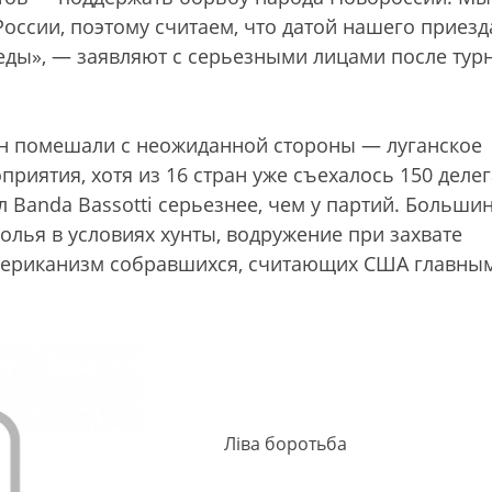
России, поэтому считаем, что датой нашего приезд
беды», — заявляют с серьезными лицами после тур
ан помешали с неожиданной стороны — луганское
риятия, хотя из 16 стран уже съехалось 150 делег
Banda Bassotti серьезнее, чем у партий. Большин
лья в условиях хунты, водружение при захвате
мериканизм собравшихся, считающих США главны
Лiва боротьба