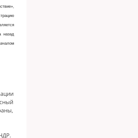
ствие»,
трацию
вляется
а назад
началом
зации
асный
раны,
НДР.