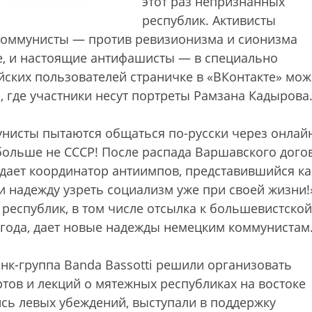
этот раз непризнанных
республик. Активисты
 коммунисты — против ревизионизма и сионизма
ke, и настоящие антифашисты — в специально
йских пользователей страничке в «ВКонтакте» мо
, где участники несут портреты Рамзана Кадырова
нисты пытаются общаться по-русски через онлай
 больше не СССР! После распада Варшавского дого
ждает координатор антиимпов, представившийся ка
и надежду узреть социализм уже при своей жизни!
республик, в том числе отсылка к большевистской
года, дает новые надежды немецким коммунистам
нк-группа Banda Bassotti решили организовать
тов и лекций о мятежных республиках на востоке
сь левых убеждений, выступали в поддержку