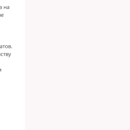
а на
не
атов.
ству
м