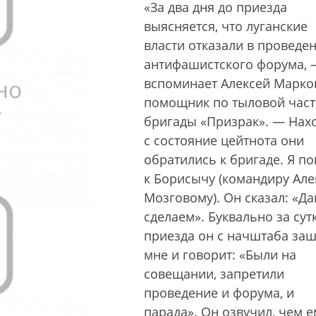
«За два дня до приезда
выясняется, что луганские
власти отказали в проведе
антифашистского форума, 
вспоминает Алексей Марко
помощник по тыловой част
бригады «Призрак». — Нах
с состояние цейтнота они
обратились к бригаде. Я п
к Борисычу (командиру Але
Мозговому). Он сказал: «Да
сделаем». Буквально за сут
приезда он с начштаба заш
мне и говорит: «Были на
совещании, запретили
проведение и форума, и
парада». Он озвучил, чем е