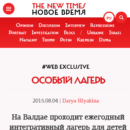
THE NEW TIMES
НОВОЕ ВРЕМЯ
РУ
Opinion
Discussion
Interview
Repressions
Portrait
Investigation
Blogs
/
Ukraine
Israel
Navalny
Trump
Putin
Kremlin
Duma
#WEB EXCLUSIVE
ОСОБЫЙ ЛАГЕРЬ
2015.08.04 |
Darya Hlyakina
На Валдае проходит ежегодный
интегративный лагерь для детей