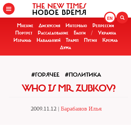
THE NEW TIMES
НОВОЕ ВРЕМЯ
EN
Мнение
Дискуссия
Интервью
Репрессии
Портрет
Расследование
Блоги
/
Украина
Израиль
Навальный
Трамп
Путин
Кремль
Дума
#ГОРЯЧЕЕ
#ПОЛИТИКА
WHO IS MR. ZUBKOV?
2009.11.12 |
Барабанов Илья