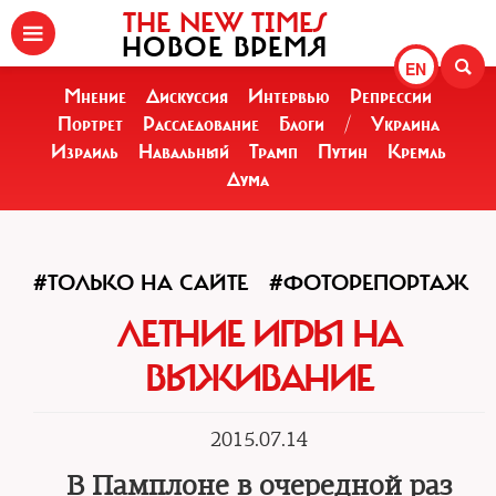
THE NEW TIMES
НОВОЕ ВРЕМЯ
EN
Мнение
Дискуссия
Интервью
Репрессии
Портрет
Расследование
Блоги
/
Украина
Израиль
Навальный
Трамп
Путин
Кремль
Дума
#ТОЛЬКО НА САЙТЕ
#ФОТОРЕПОРТАЖ
ЛЕТНИЕ ИГРЫ НА
ВЫЖИВАНИЕ
2015.07.14
В Памплоне в очередной раз