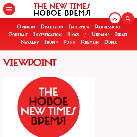
THE NEW TIMES
НОВОЕ ВРЕМЯ
РУ
Opinion
Discussion
Interview
Repressions
Portrait
Investigation
Blogs
/
Ukraine
Israel
Navalny
Trump
Putin
Kremlin
Duma
VIEWPOINT