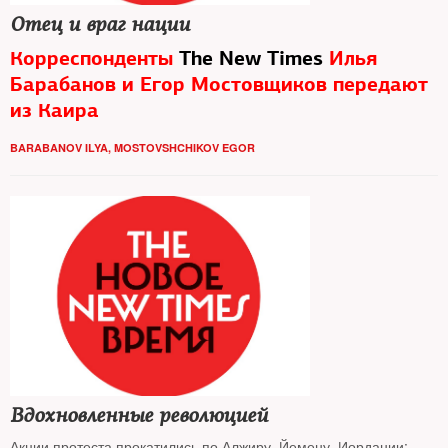
Отец и враг нации
Корреспонденты
The New Times
Илья
Барабанов и Егор Мостовщиков передают
из
Каира
Хроника дня, Фото, Видео, Слайдшоу
BARABANOV ILYA
,
MOSTOVSHCHIKOV EGOR
Вдохновленные революцией
Акции протеста прокатились по Алжиру, Йемену, Иордании: