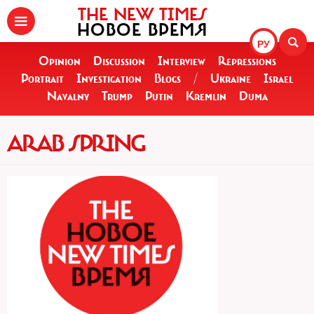
THE NEW TIMES
НОВОЕ ВРЕМЯ
РУ
Opinion
Discussion
Interview
Repressions
Portrait
Investigation
Blogs
/
Ukraine
Israel
Navalny
Trump
Putin
Kremlin
Duma
ARAB SPRING