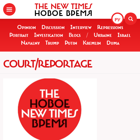
THE NEW TIMES
НОВОЕ ВРЕМЯ
РУ
Opinion
Discussion
Interview
Repressions
Portrait
Investigation
Blogs
/
Ukraine
Israel
Navalny
Trump
Putin
Kremlin
Duma
COURT/REPORTAGE