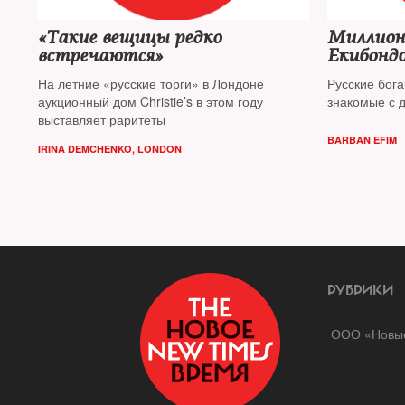
«Такие вещицы редко
Миллион
встречаются»
Екибонд
На летние «русские торги» в Лондоне
Русские бога
аукционный дом Christie’s в этом году
знакомые с 
выставляет раритеты
BARBAN EFIM
IRINA DEMCHENKO, LONDON
РУБРИКИ
ООО «Новые