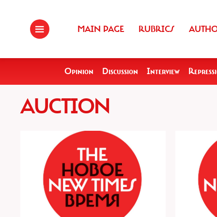
MAIN PAGE
RUBRICS
AUTH
Opinion
Discussion
Interview
Repress
AUCTION