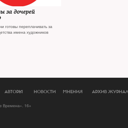
ы за дочерей
о
чи готовы переплачивать за
детства имена художников
АВТОРЫ
НОВОСТИ
МНЕНИЯ
АРХИВ ЖУРНА
 Времена». 16+