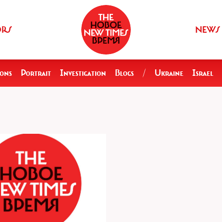
ORS
NEWS
ions
Portrait
Investigation
Blogs
/
Ukraine
Israel