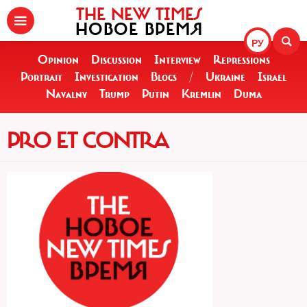
THE NEW TIMES
НОВОЕ ВРЕМЯ
РУ
Opinion
Discussion
Interview
Repressions
Portrait
Investigation
Blogs
/
Ukraine
Israel
Navalny
Trump
Putin
Kremlin
Duma
PRO ET CONTRA