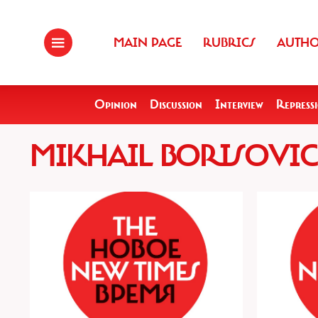
MAIN PAGE
RUBRICS
AUTH
Opinion
Discussion
Interview
Repress
MIKHAIL BORISOVI