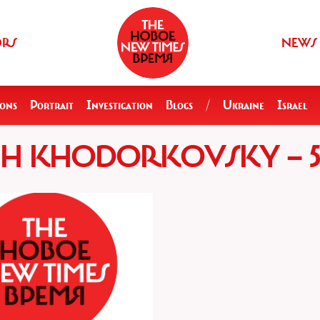
ORS
NEWS
ions
Portrait
Investigation
Blogs
/
Ukraine
Israel
CH KHODORKOVSKY — 5