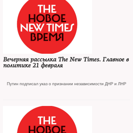
границах
Шольц объявил о приостановке сертификации «Северного
потока – 2»
Джонсон объявил о введении санкций против Тимченко и
Ротенбергов
Вечерняя рассылка The New Times. Главное в
политике 21 февраля
Свидетель обвинения по делу Навального пропал после
Путин подписал указ о признании независимости ДНР и ЛНР
заседания
Макрон уговорил Путина и Байдена на двустороннюю встречу
по Украине
Посольство США предупредило американцев об угрозе атак в