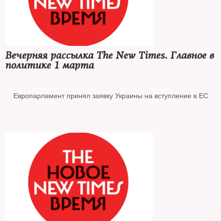
В ГД внесены поправки о сроке до 15 лет колонии за «фейки» о
российской армии
Вечерняя рассылка The New Times. Главное в
политике 1 марта
Главный редактор «Дождя»* Тихон Дзядко покинул Россию
Европарламент принял заявку Украины на вступление в ЕС
МУС готов начать расследование военных преступлений в
Украине
ЕС ввел санкции против российских бизнесменов и сотрудников
гостелеканалов
В Госдуме признали угрозу дефицита зарубежных лекарств