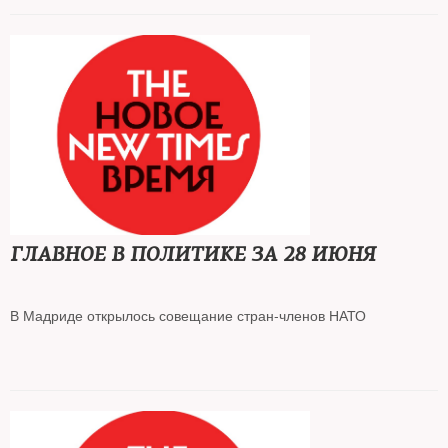
Росстат зафиксировал падение объемов производства и
розничной торговли в мае
Минфин планирует заняться ослаблением рубля
Ужесточен закон об «иноагентах»
ГЛАВНОЕ В ПОЛИТИКЕ ЗА 28 ИЮНЯ
В Мадриде открылось совещание стран-членов НАТО
Шольц: санкции против России не отменят, пока Москва не
достигнет соглашения с Киевом