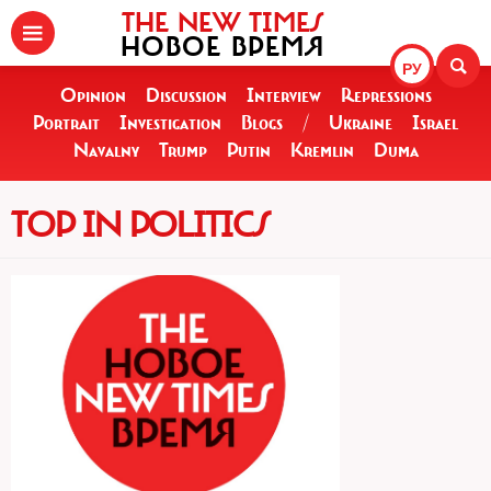
THE NEW TIMES
НОВОЕ ВРЕМЯ
РУ
Opinion
Discussion
Interview
Repressions
Portrait
Investigation
Blogs
/
Ukraine
Israel
Navalny
Trump
Putin
Kremlin
Duma
TOP IN POLITICS