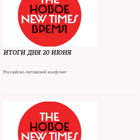
Сбербанк и ВТБ ограничивают переводы в иностранных
валютах на счета в другие российские банки
Новый закон позволяет банкам вводить отрицательные
процентные ставки
ИТОГИ ДНЯ 20 ИЮНЯ
Алексей Навальный получил свой первый выговор в колонии
строгого режима
Российско-литовский конфликт
Обстрел платформы газового месторождения в Черном море
Бои за Северодонецк продолжаются
В Германии конфискована недвижимость депутата Госдумы