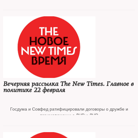
Украина разорвала дипломатические отношения с Россией
Чехия отозвала из России посла
Великобритания ввела санкции против ВТБ, «Аэрофлота» и
«Ростеха»
Вечерняя рассылка The New Times. Главное в
Российская интеллигенция потребовала немедленно
политике 22 февраля
остановить войну
Госдума и Совфед ратифицировали договоры о дружбе и
взаимопомощи с ДНР и ЛНР
Кремль заявил о признании ЛНР и ДНР в провозглашенных