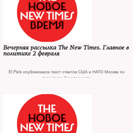
Чеченского судью Сайди Янгулбаева лишили
неприкосновенности
Кремль не считает ситуацию в Чечне вышедшей из-под
контроля
Вечерняя рассылка The New Times. Главное в
политике 2 февраля
В суд поступило дело против Навального о мошенничестве и
оскорблении судьи
El País опубликовала текст ответов США и НАТО Москве по
гарантиям безопасности
Джо Байден сообщил о ликвидации главы «Исламского
государства»**
Байден направляет в Восточную Европу тысячи американских
военных
Суд в Грозном арестовал Зарему Мусаеву на два месяца