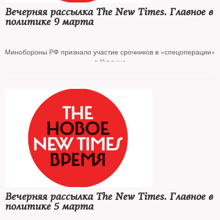
Вечерняя рассылка The New Times. Главное в
политике 9 марта
Россия намерена силой удерживать западные самолеты
Минобороны РФ признало участие срочников в «спецоперации»
в Украине
Госдума ограничит независимое наблюдение за выборами
Партия Зеленского предложила новый договор о гарантиях
безопасности
ЦБ РФ жестко ограничил обращение наличной валюты до 9
сентября
ЕС введет санкции против 146 российских сенаторов
Вечерняя рассылка The New Times. Главное в
политике 5 марта
Производители лекарств в РФ предупредили о дефиците сырья