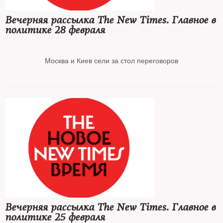
Вечерняя рассылка The New Times. Главное в
политике 28 февраля
Священники РПЦ призвали остановить «братоубийственную
войну»
Москва и Киев сели за стол переговоров
США ввели санкции против ЦБ РФ, ФНБ и Минфина
ЦБ РФ экстренно повысил ключевую ставку сразу до 20%
Сайт The New Times заблокировали в России
Решение о ликвидации «Международного Мемориала»*
Вечерняя рассылка The New Times. Главное в
вступило в силу
политике 25 февраля