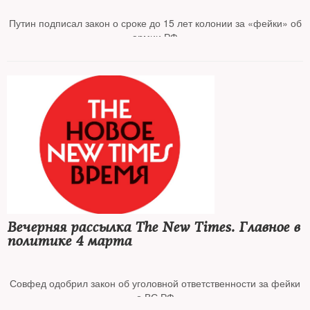
Путин подписал закон о сроке до 15 лет колонии за «фейки» об
армии РФ
В России сформируют единый реестр физлиц-«иноагентов»
Италия начала конфискацию имущества российских олигархов
Иностранный бизнес продолжает рвать связи с Россией
Роскомнадзор разбушевался
Вечерняя рассылка The New Times. Главное в
СМИ уходят из России
политике 4 марта
Совфед одобрил закон об уголовной ответственности за фейки
о ВС РФ