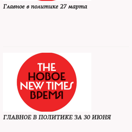
Главное в политике 27 марта
На фронте
: Киев получил танки Leopard, российские войска
обстреляли центр Славянска
Репрессии
: два года колонии запросили отцу-одиночке из
Тверской области, заочно арестован Петр Верзилов**
В России
: «Проект»***‎ изучил, сколько ученых уехали из России,
в Волгограде голосуют о переименовании в Сталинград
В мире
: в Израиле отложили рассмотрение судебной реформы
до летней сессии, все страны НАТО одобрили заявку
Финляндии
ГЛАВНОЕ В ПОЛИТИКЕ ЗА 30 ИЮНЯ