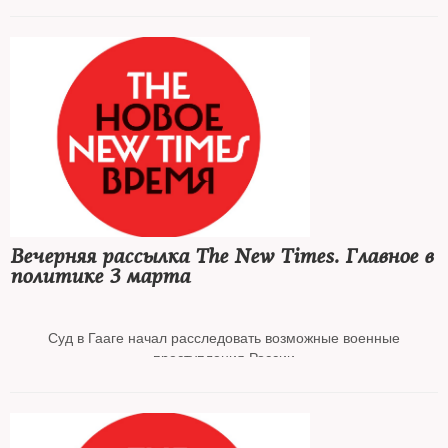
The Times узнала о трех попытках покушения на Зеленского за
неделю
Зарубежный бизнес продолжает покидать Россию
Роскомнадзор массово блокирует неподконтрольные
государству СМИ в РФ
Вечерняя рассылка The New Times. Главное в
политике 3 марта
Независимые российские СМИ объявляют о приостановке
работы
Суд в Гааге начал расследовать возможные военные
преступления России
Россия обсуждает слухи о планах ввести военное положение