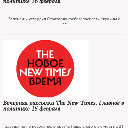
политике 16 февраля
Зеленский утвердил Стратегию госбезопасности Украины с
указанием РФ как угрозы
В Кремле согласились с несоответствием признания ЛНР и ДНР
Минским соглашениям
Байден обратился к россиянам
Минобороны вывело войска из Крыма после учений
Вечерняя рассылка The New Times. Главное в
политике 15 февраля
В Москве задержали политолога Валерия Соловья
Заседание по новому делу против Навального отложили на 21