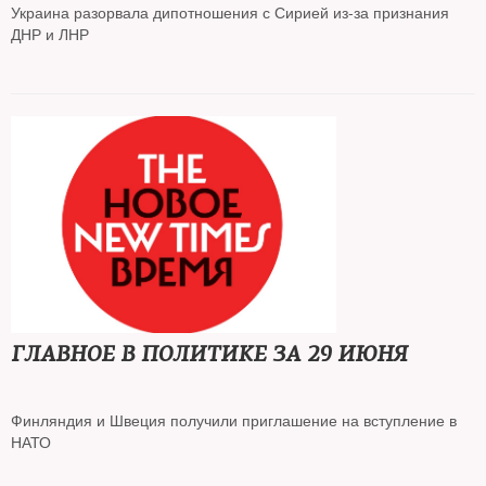
Украина разорвала дипотношения с Сирией из-за признания
ДНР и ЛНР
Обрушение котировок «Газпрома» вызвало обвал на всем
рынке российских акций
На писателя Виктора Шендеровича составлен протокол из-за
нарушения закона об «иноагентах»
Суд заменил участнице Pussy Riot Люсе Штейн ограничение
свободы на реальный срок
ГЛАВНОЕ В ПОЛИТИКЕ ЗА 29 ИЮНЯ
Финляндия и Швеция получили приглашение на вступление в
НАТО