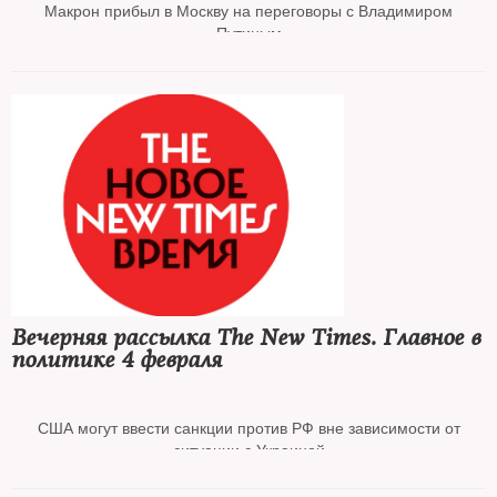
Макрон прибыл в Москву на переговоры с Владимиром
Путиным
Шольц пообещал РФ «очень масштабные, очень жесткие»
санкции
В Совфеде предложили поражать в правах компании с
иностранным участием
Состояние здоровья арестованного ректора Шанинки
ухудшилось
Вечерняя рассылка The New Times. Главное в
политике 4 февраля
Подросток из Канска выступил с последним словом по делу о
США могут ввести санкции против РФ вне зависимости от
«террористической деятельности»
ситуации с Украиной