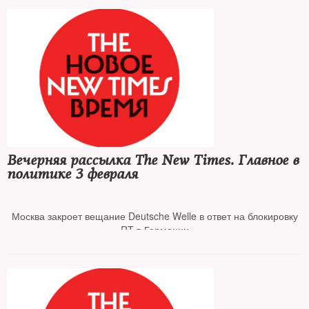
Пентагон заподозрил РФ в намерении сымитировать нападение
украинской армии
ЕС подготовил пакет антироссийских санкций
Елена Милашина сообщила об отъезде из РФ из-за угроз
Кадырова
Вечерняя рассылка The New Times. Главное в
политике 3 февраля
Объединение независимых СМИ выпустило заявление в связи с
угрозами от властей Чечни
Москва закроет вещание Deutsche Welle в ответ на блокировку
RT в Германии
Deutsche Welle закрыла бюро в Москве
Bloomberg опубликовал карту российских сил вокруг Украины