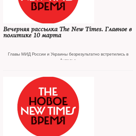
Air Azur сокращает перевозки
Вечерняя рассылка The New Times. Главное в
политике 10 марта
Главы МИД России и Украины безрезультатно встретились в
Анталье
Зеленский подписал закон о конфискации собственности РФ в
Украине
МИД заявил о прекращении участия России в Совете Европы
Медведев анонсировал национализацию уходящих из РФ
компаний