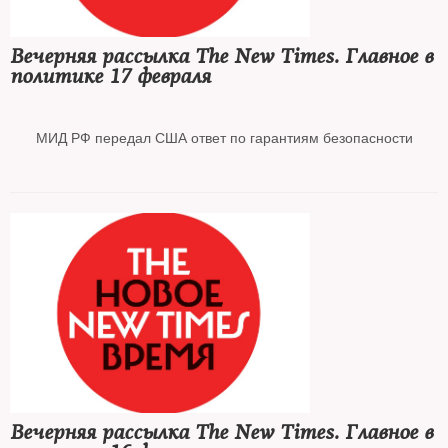
Суд заменил Олегу Навальному условный срок реальным
Вечерняя рассылка The New Times. Главное в
политике 17 февраля
МИД РФ передал США ответ по гарантиям безопасности
Россия выслала заместителя посла США
В Кремле допустили «воспламенение» ситуации в Донбассе
Псаки не исключила санкций против окружения Путина в случае
нового приговора Навальному
Вечерняя рассылка The New Times. Главное в
Суд заменил отцу Ивана Жданова условный срок реальным