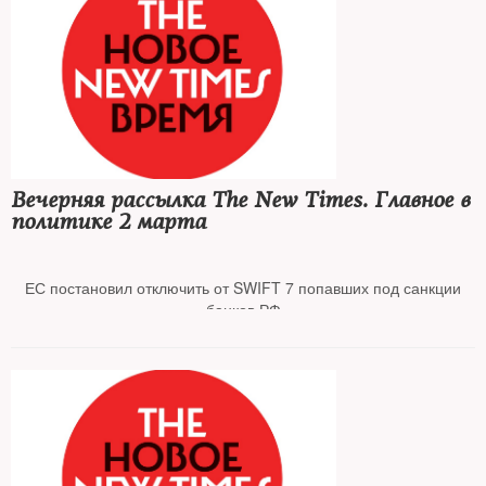
Совет директоров «Эха Москвы» решил ликвидировать
радиостанцию, «Дождь»* приостановил работу
ЦБ ввел комиссию 30% за покупку валюты на бирже
Вечерняя рассылка The New Times. Главное в
политике 2 марта
ЕС постановил отключить от SWIFT 7 попавших под санкции
банков РФ
Boeing, Airbus, Apple, Toyota, Honda и Mazda уходят из России
Российские власти не были готовы к вводу войск в Украину