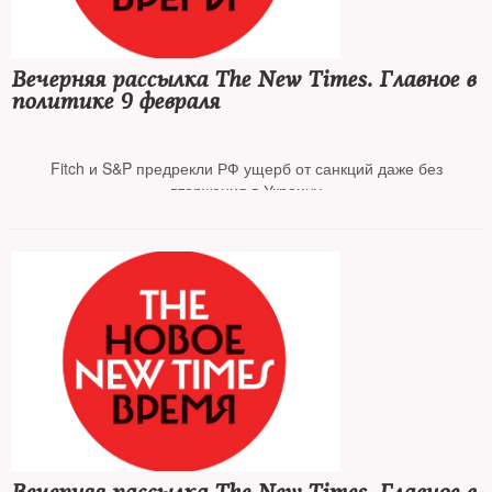
Суд признал продление ареста Ивана Сафронова законным
Вечерняя рассылка The New Times. Главное в
Ректора Шанинки перевели из больницы СИЗО в общую камеру
политике 9 февраля
Fitch и S&P предрекли РФ ущерб от санкций даже без
вторжения в Украину
В сенате США усомнились в эффективности антироссийских
санкций
Стало известно содержание новой военной доктрины России и
Белоруссии
«Мемориал»* включил в список политзаключенных 1000-го
человека