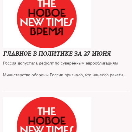
Болгария высылает 70 сотрудников российского посольства
Адвокат Сафронова Дмитрий Талантов обвиняется в
распространении фейков о вооруженных силах
ГЛАВНОЕ В ПОЛИТИКЕ ЗА 27 ИЮНЯ
Россия допустила дефолт по суверенным еврооблигациям
Министерство обороны России признало, что нанесло ракетные
удары по Киеву, которые привели к смерти одного человека
Вынесен первый приговор по статье о «дискредитации
вооруженных сил»