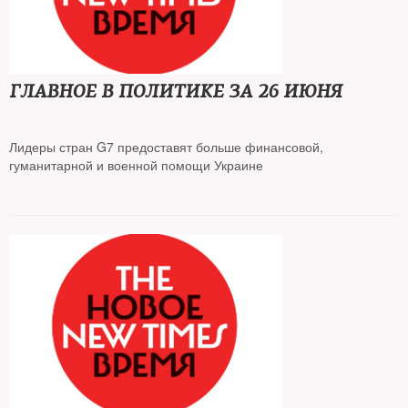
ГЛАВНОЕ В ПОЛИТИКЕ ЗА 26 ИЮНЯ
Лидеры стран G7 предоставят больше финансовой,
гуманитарной и военной помощи Украине
Великобритания, США, Япония и Канада намерены ввести
запрет на импорт золота из РФ
Комитет Думы одобрил поправки, которые позволят оформлять
как контрактников призывников ранее трех месяцев срочной
службы
В Екатеринбурге начали травить кофейню, выступившую против