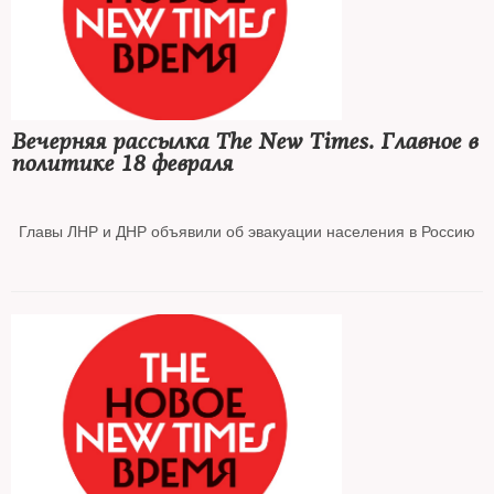
метро и ТЦ в России
ЕС и США пригрозили отрезать РФ от международных
финансовых институтов
Вечерняя рассылка The New Times. Главное в
политике 18 февраля
Новое заседание по делу Навального назначили на завтра
Главы ЛНР и ДНР объявили об эвакуации населения в Россию
Минобороны анонсировало учения под командованием Путина
Лавров предложил США вести диалог по понятиям
Ни одна китайская НКО в РФ не получила статус «иноагента»