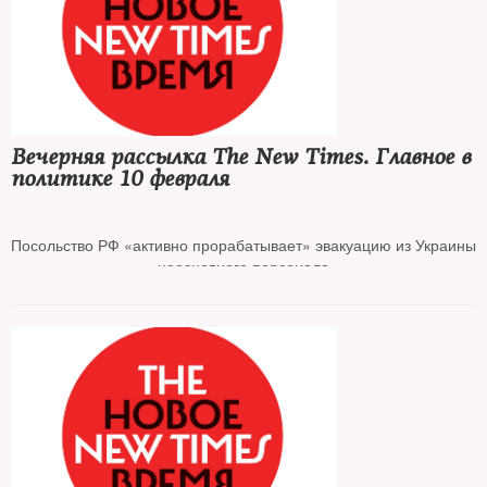
МИД РФ отказался принять коллективный ответ Запада на
письмо Лаврова по безопасности
ЕР начала зачистку базы членов партии к выборам-2024
Вечерняя рассылка The New Times. Главное в
политике 10 февраля
Допинг в пробе российской фигуристки подтвержден
официально
Посольство РФ «активно прорабатывает» эвакуацию из Украины
неосновного персонала
Иван Павлов — о делах Сафронова и российских ученых
Лавров назвал переговоры с Трасс разговором немого с глухим
Суд вынес приговор по делу канских подростков