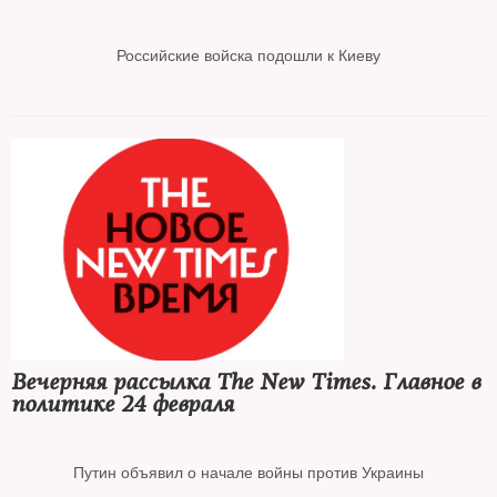
Российские войска подошли к Киеву
Зеленский допустил переговоры с РФ о нейтральном статусе
Украины
Лавров назвал целью вторжения освобождение украинцев от
гнета
Совет Европы приостановил членство России в организации
Вечерняя рассылка The New Times. Главное в
политике 24 февраля
Роскомнадзор объявил о начале «частичного ограничения
доступа» к Facebook
Путин объявил о начале войны против Украины