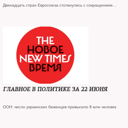
Двенадцать стран Евросоюза столкнулись с сокращением
поставок российского газа
Великобритания объявила о введении новых санкций против
РФ
Суд признал законным включение Алексея Венедиктова в
реестр СМИ-иноагентов
ГЛАВНОЕ В ПОЛИТИКЕ ЗА 22 ИЮНЯ
ООН: число украинских беженцев превысило 8 млн человек
Литва готова к отключению от российской энергетической