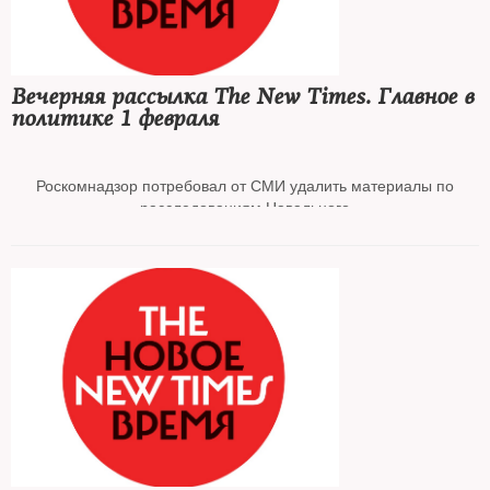
Депутат Госдумы от Чечни пообещал отрезать головы членам
семьи Янгулбаевых
Вечерняя рассылка The New Times. Главное в
политике 1 февраля
СМИ выступили с заявлениями после высказываний Кадырова и
его сторонников
Роскомнадзор потребовал от СМИ удалить материалы по
расследованиям Навального
МИД Британии пригрозил заморозкой активов за поддержку
«действий Кремля»
Госдеп США распорядился вывезти семьи дипломатов из
Белоруссии
Россия восстанавливает поставки газа в Европу через Украину