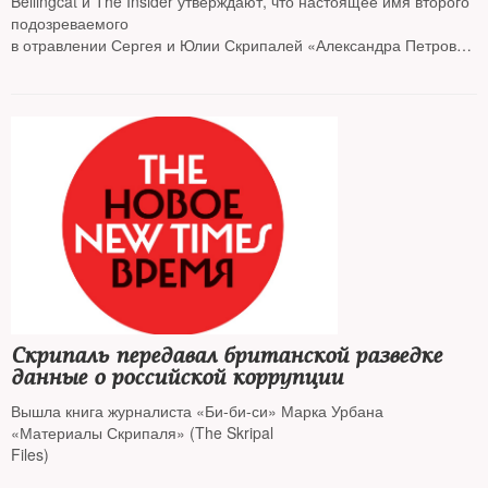
Bellingcat и The Insider утверждают, что настоящее имя второго
подозреваемого
в отравлении Сергея и Юлии Скрипалей «Александра Петрова»
— Александр Мишкин
Скрипаль передавал британской разведке
данные о российской коррупции
Вышла книга журналиста «Би-би-си» Марка Урбана
«Материалы Скрипаля» (The Skripal
Files)