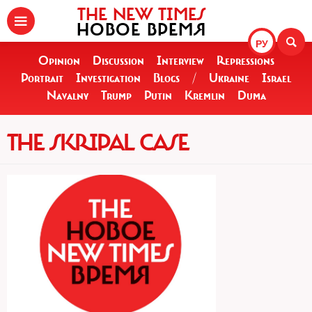
THE NEW TIMES
НОВОЕ ВРЕМЯ
РУ
Opinion
Discussion
Interview
Repressions
Portrait
Investigation
Blogs
/
Ukraine
Israel
Navalny
Trump
Putin
Kremlin
Duma
THE SKRIPAL CASE