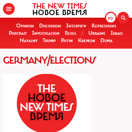
THE NEW TIMES
НОВОЕ ВРЕМЯ
РУ
Opinion
Discussion
Interview
Repressions
Portrait
Investigation
Blogs
/
Ukraine
Israel
Navalny
Trump
Putin
Kremlin
Duma
GERMANY/ELECTIONS