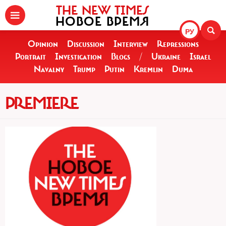
THE NEW TIMES
НОВОЕ ВРЕМЯ
РУ
Opinion
Discussion
Interview
Repressions
Portrait
Investigation
Blogs
/
Ukraine
Israel
Navalny
Trump
Putin
Kremlin
Duma
PREMIERE