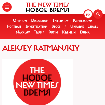
THE NEW TIMES
НОВОЕ ВРЕМЯ
РУ
Opinion
Discussion
Interview
Repressions
Portrait
Investigation
Blogs
/
Ukraine
Israel
Navalny
Trump
Putin
Kremlin
Duma
ALEKSEY RATMANSKIY