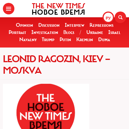
THE NEW TIMES
НОВОЕ ВРЕМЯ
РУ
Opinion
Discussion
Interview
Repressions
Portrait
Investigation
Blogs
/
Ukraine
Israel
Navalny
Trump
Putin
Kremlin
Duma
LEONID RAGOZIN, KIEV —
MOSKVA