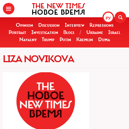
THE NEW TIMES
НОВОЕ ВРЕМЯ
РУ
Opinion
Discussion
Interview
Repressions
Portrait
Investigation
Blogs
/
Ukraine
Israel
Navalny
Trump
Putin
Kremlin
Duma
LIZA NOVIKOVA