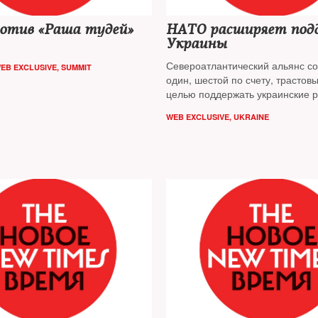
отив «Раша тудей»
НАТО расширяет под
Украины
Североатлантический альянс с
EB EXCLUSIVE
,
SUMMIT
один, шестой по счету, трастов
целью поддержать украинские 
области обороны и безопасност
WEB EXCLUSIVE
,
UKRAINE