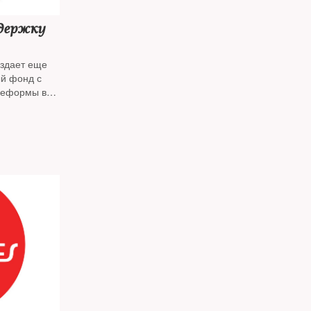
держку
оздает еще
ый фонд с
реформы в
и