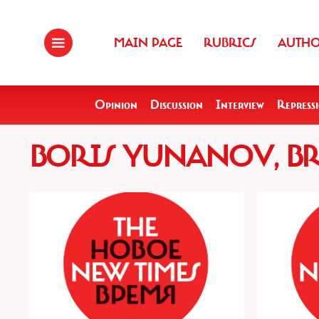
MAIN PAGE
RUBRICS
AUTH
Opinion
Discussion
Interview
Repress
BORIS YUNANOV, BR