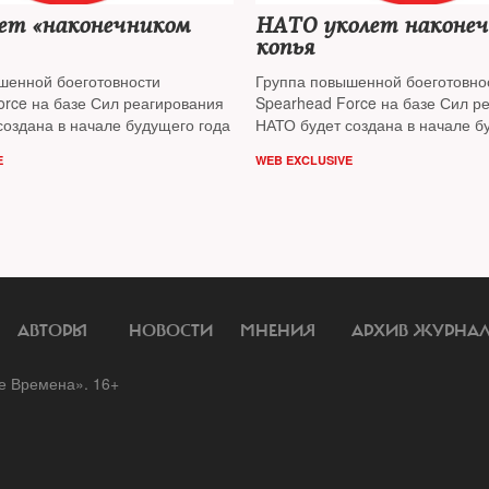
ет «наконечником
НАТО уколет наконе
копья
шенной боеготовности
Группа повышенной боеготовно
orce на базе Сил реагирования
Spearhead Force на базе Сил р
создана в начале будущего года
НАТО будет создана в начале б
E
WEB EXCLUSIVE
АВТОРЫ
НОВОСТИ
МНЕНИЯ
АРХИВ ЖУРНА
 Времена». 16+