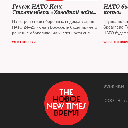
Генсек НАТО Йенс
НАТО бь
Столтенберг: «Холодной войны
копья»
с Россией нет. Но мы уже
На встрече глав оборонных ведомств стран
Группа повы
не стратегические партнеры»
НАТО 24–25 июня в Брюсселе будет принято
Spearhead F
решение об увеличении численности сил
НАТО будет 
быстрого реагирования (Response Force)
WEB EXCLUSIVE
WEB EXCLUSIV
до 30–40 тыс человек. «Это более чем в два
раза превышает то, что планировалось
изначально, — подчеркнул на пресс-
конференции в Брюсселе в преддверии
встречи министров обороны генсек Альянса
Йенс Столтенберг.
РУБРИКИ
ООО «Новые