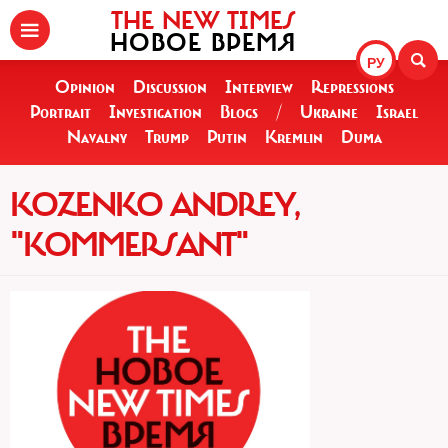
THE NEW TIMES
НОВОЕ ВРЕМЯ
РУ
Opinion
Discussion
Interview
Repressions
Portrait
Investigation
Blogs
/
Ukraine
Israel
Navalny
Trump
Putin
Kremlin
Duma
KOZENKO ANDREY,
"KOMMERSANT"