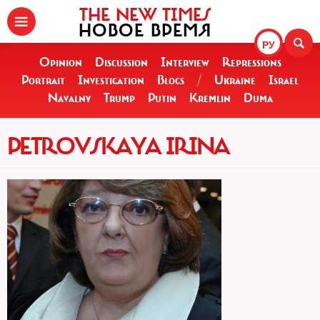
THE NEW TIMES
НОВОЕ ВРЕМЯ
РУ
Opinion
Discussion
Interview
Repressions
Portrait
Investigation
Blogs
/
Ukraine
Israel
Navalny
Trump
Putin
Kremlin
Duma
PETROVSKAYA IRINA