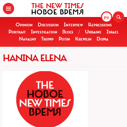
THE NEW TIMES
НОВОЕ ВРЕМЯ
РУ
Opinion
Discussion
Interview
Repressions
Portrait
Investigation
Blogs
/
Ukraine
Israel
Navalny
Trump
Putin
Kremlin
Duma
HANINA ELENA