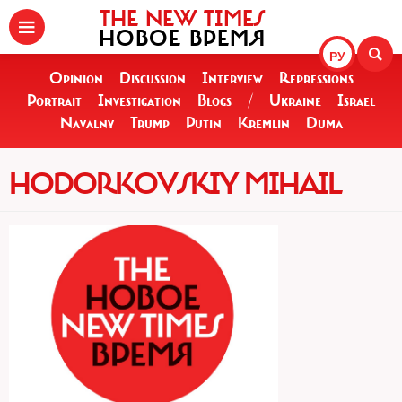
THE NEW TIMES
НОВОЕ ВРЕМЯ
РУ
Opinion
Discussion
Interview
Repressions
Portrait
Investigation
Blogs
/
Ukraine
Israel
Navalny
Trump
Putin
Kremlin
Duma
HODORKOVSKIY MIHAIL