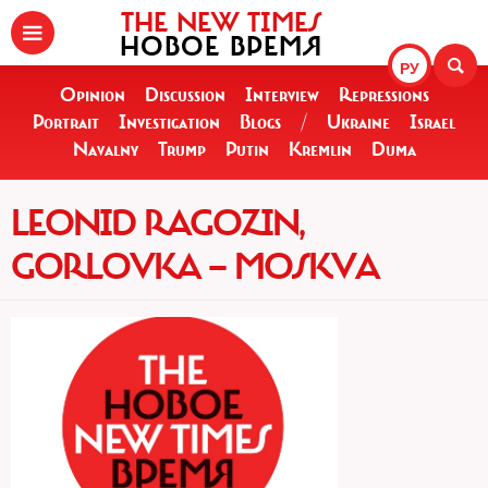
THE NEW TIMES
НОВОЕ ВРЕМЯ
РУ
Opinion
Discussion
Interview
Repressions
Portrait
Investigation
Blogs
/
Ukraine
Israel
Navalny
Trump
Putin
Kremlin
Duma
LEONID RAGOZIN,
GORLOVKA — MOSKVA