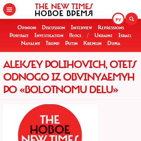
THE NEW TIMES
НОВОЕ ВРЕМЯ
РУ
Opinion
Discussion
Interview
Repressions
Portrait
Investigation
Blogs
/
Ukraine
Israel
Navalny
Trump
Putin
Kremlin
Duma
ALEKSEY POLIHOVICH, OTETS
ODNOGO IZ OBVINYAEMYH
PO «BOLOTNOMU DELU»