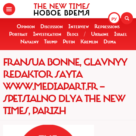
THE NEW TIMES
НОВОЕ ВРЕМЯ
РУ
Opinion
Discussion
Interview
Repressions
Portrait
Investigation
Blogs
/
Ukraine
Israel
Navalny
Trump
Putin
Kremlin
Duma
FRANSUA BONNE, GLAVNYY
REDAKTOR SAYTA
WWW.MEDIAPART.FR —
SPETSIALNO DLYA THE NEW
TIMES, PARIZH