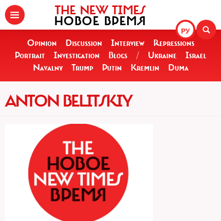
THE NEW TIMES
НОВОЕ ВРЕМЯ
РУ
Opinion
Discussion
Interview
Repressions
Portrait
Investigation
Blogs
/
Ukraine
Israel
Navalny
Trump
Putin
Kremlin
Duma
ANTON BELITSKIY