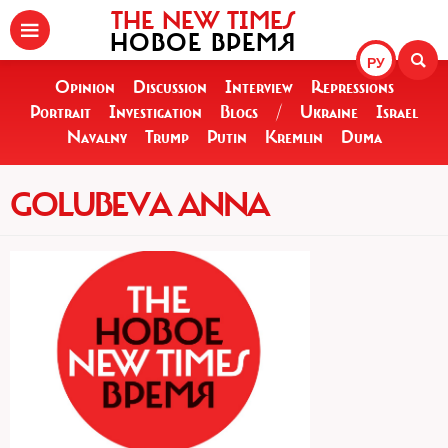
THE NEW TIMES
НОВОЕ ВРЕМЯ
РУ
Opinion
Discussion
Interview
Repressions
Portrait
Investigation
Blogs
/
Ukraine
Israel
Navalny
Trump
Putin
Kremlin
Duma
GOLUBEVA ANNA