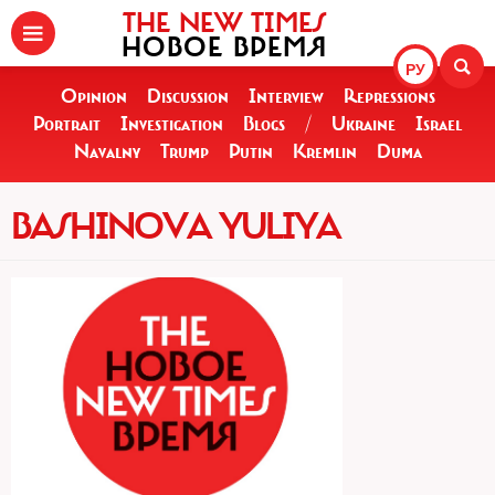
THE NEW TIMES
НОВОЕ ВРЕМЯ
РУ
Opinion
Discussion
Interview
Repressions
Portrait
Investigation
Blogs
/
Ukraine
Israel
Navalny
Trump
Putin
Kremlin
Duma
BASHINOVA YULIYA