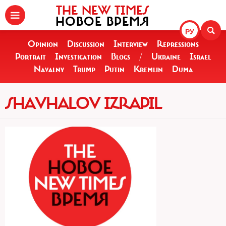
THE NEW TIMES
НОВОЕ ВРЕМЯ
РУ
Opinion
Discussion
Interview
Repressions
Portrait
Investigation
Blogs
/
Ukraine
Israel
Navalny
Trump
Putin
Kremlin
Duma
SHAVHALOV IZRAPIL