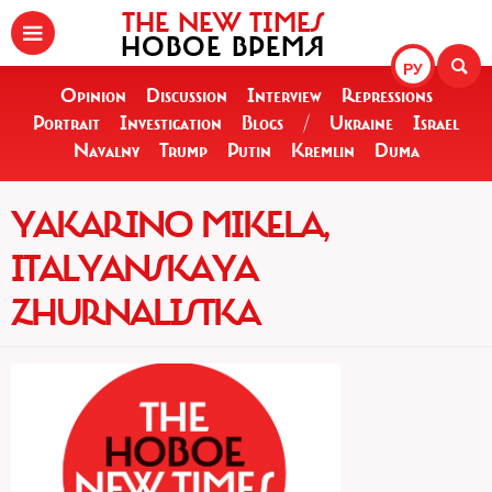
THE NEW TIMES
НОВОЕ ВРЕМЯ
РУ
Opinion
Discussion
Interview
Repressions
Portrait
Investigation
Blogs
/
Ukraine
Israel
Navalny
Trump
Putin
Kremlin
Duma
YAKARINO MIKELA,
ITALYANSKAYA
ZHURNALISTKA