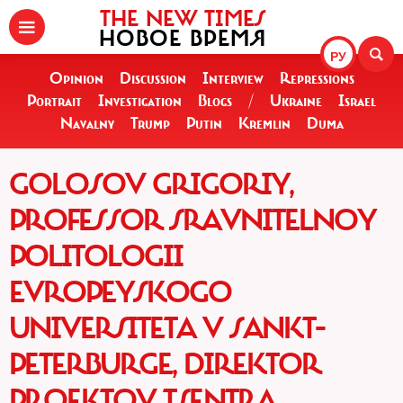
THE NEW TIMES
НОВОЕ ВРЕМЯ
РУ
Opinion
Discussion
Interview
Repressions
Portrait
Investigation
Blogs
/
Ukraine
Israel
Navalny
Trump
Putin
Kremlin
Duma
GOLOSOV GRIGORIY,
PROFESSOR SRAVNITELNOY
POLITOLOGII
EVROPEYSKOGO
UNIVERSITETA V SANKT-
PETERBURGE, DIREKTOR
PROEKTOV TSENTRA