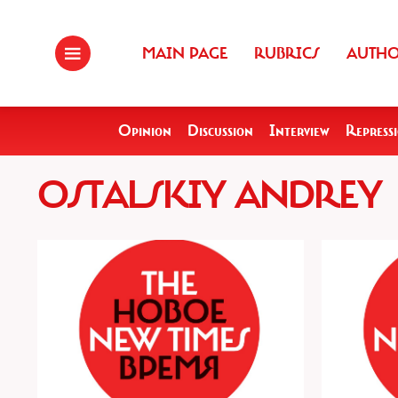
MAIN PAGE
RUBRICS
AUTH
Opinion
Discussion
Interview
Repress
OSTALSKIY ANDREY