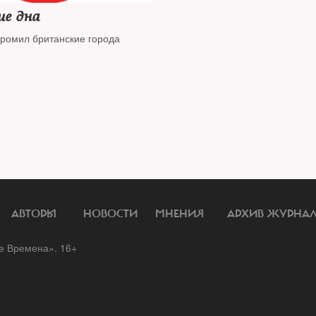
ие дна
громил британские города
АВТОРЫ
НОВОСТИ
МНЕНИЯ
АРХИВ ЖУРНА
 Времена». 16+