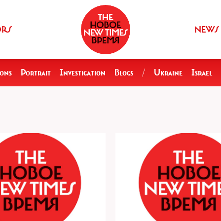
ORS
NEWS
ions
Portrait
Investigation
Blogs
/
Ukraine
Israel