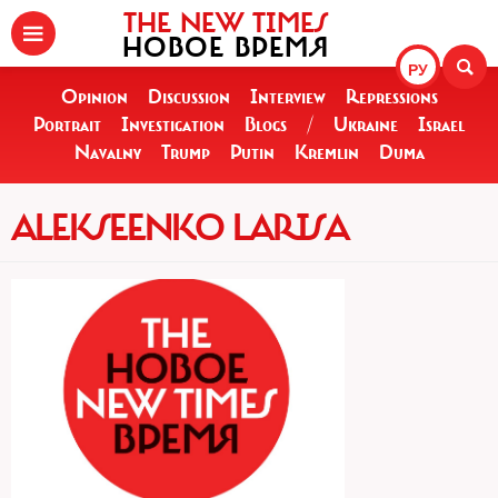
THE NEW TIMES
НОВОЕ ВРЕМЯ
РУ
Opinion
Discussion
Interview
Repressions
Portrait
Investigation
Blogs
/
Ukraine
Israel
Navalny
Trump
Putin
Kremlin
Duma
ALEKSEENKO LARISA