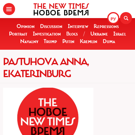
THE NEW TIMES
НОВОЕ ВРЕМЯ
РУ
Opinion
Discussion
Interview
Repressions
Portrait
Investigation
Blogs
/
Ukraine
Israel
Navalny
Trump
Putin
Kremlin
Duma
PASTUHOVA ANNA,
EKATERINBURG