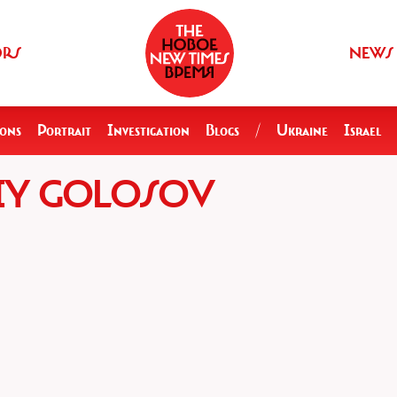
ORS
NEWS
ions
Portrait
Investigation
Blogs
/
Ukraine
Israel
IY GOLOSOV