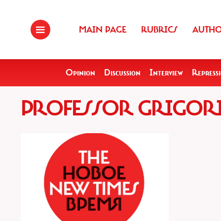
MAIN PAGE
RUBRICS
AUTH
Opinion
Discussion
Interview
Repress
PROFESSOR GRIGOR