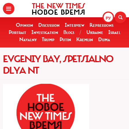
THE NEW TIMES
НОВОЕ ВРЕМЯ
РУ
Opinion
Discussion
Interview
Repressions
Portrait
Investigation
Blogs
/
Ukraine
Israel
Navalny
Trump
Putin
Kremlin
Duma
EVGENIY BAY, SPETSIALNO
DLYA NT